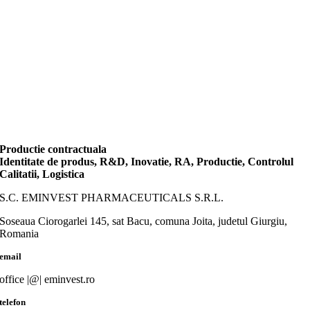
Productie contractuala
Identitate de produs, R&D, Inovatie, RA, Productie, Controlul
Calitatii, Logistica
S.C. EMINVEST PHARMACEUTICALS S.R.L.
Soseaua Ciorogarlei 145, sat Bacu, comuna Joita, judetul Giurgiu,
Romania
email
office |@| eminvest.ro
telefon