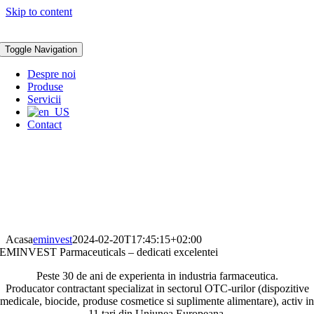
Skip to content
Toggle Navigation
Despre noi
Produse
Servicii
Contact
Acasa
eminvest
2024-02-20T17:45:15+02:00
EMINVEST Parmaceuticals – dedicati excelentei
Peste 30 de ani de experienta in industria farmaceutica.
Producator contractant specializat in sectorul OTC-urilor (dispozitive
medicale, biocide, produse cosmetice si suplimente alimentare), activ in
11 tari din Uniunea Europeana.