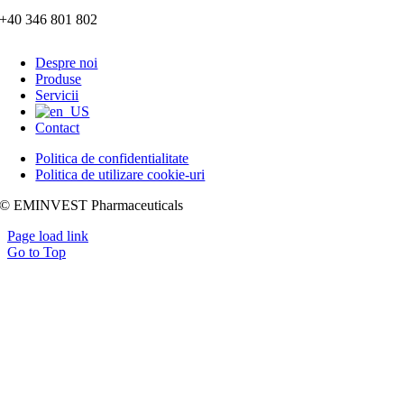
+40 346 801 802
Despre noi
Produse
Servicii
Contact
Politica de confidentialitate
Politica de utilizare cookie-uri
© EMINVEST Pharmaceuticals
Page load link
Go to Top