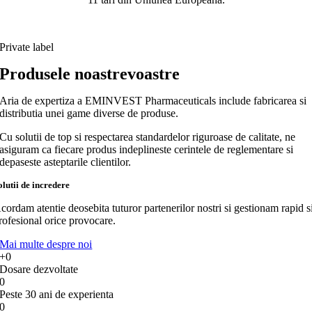
Private label
Produsele
noastre
voastre
Aria de expertiza a EMINVEST Pharmaceuticals include fabricarea si
distributia unei game diverse de produse.
Cu solutii de top si respectarea standardelor riguroase de calitate, ne
asiguram ca fiecare produs indeplineste cerintele de reglementare si
depaseste asteptarile clientilor.
olutii de incredere
cordam atentie deosebita tuturor partenerilor nostri si gestionam rapid s
rofesional orice provocare.
Mai multe despre noi
+
0
Dosare dezvoltate
0
Peste 30 ani de experienta
0