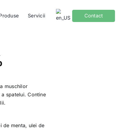
Produse
Servicii
Contact
%
ea muschilor
u a spatelui. Contine
ii.
i de menta, ulei de