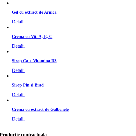
Gel cu extract de Arnica
Detalii
Crema cu Vit. A, E, C
Detalii
Sirop Ca + Vitamina D3
Detalii
Sirop Pin si Brad
Detalii
Crema cu extract de Galbenele
Detalii
Productie contractuala