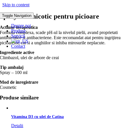
Skip to content
Spray antimicotic pentru picioare
Toggle Navigation
Despre noi
Actiune terapeutica
Produse
Formula complexa, scade pH-ul la nivelul pielii, avand proprietati
Servicii
antimicotice si antibacteriene. Este recomandat atat pentru ingrijirea
picioarelor, cat si a unghiilor si inhiba mirosurile neplacute.
Contact
Ingrediente active
Climbazol, ulei de arbore de ceai
Tip ambalaj
Spray – 100 ml
Mod de inregistrare
Cosmetic
Produse similare
Vitamina D3 cu ulei de Catina
Detalii