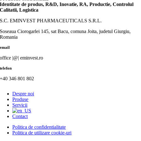
Identitate de produs, R&D, Inovatie, RA, Productie, Controlul
Calitatii, Logistica
S.C. EMINVEST PHARMACEUTICALS S.R.L.
Soseaua Ciorogarlei 145, sat Bacu, comuna Joita, judetul Giurgiu,
Romania
email
office |@| eminvest.ro
telefon
+40 346 801 802
Despre noi
Produse
Servicii
Contact
Politica de confidentialitate
Politica de utilizare cookie-uri